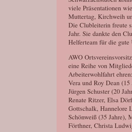
viele Präsentationen wie
Muttertag, Kirchweih un
Die Clubleiterin freute
Jahr. Sie dankte den Cl
Helferteam für die gute
AWO Ortsvereinsvorsit
eine Reihe von Mitgliede
Arbeiterwohlfahrt ehren
Vera und Roy Dean (15 Ja
Jürgen Schuster (20 Jahr
Renate Ritzer, Elsa Dör
Gottschalk, Hannelore L
Schönweiß (35 Jahre), M
Förthner, Christa Ludwig