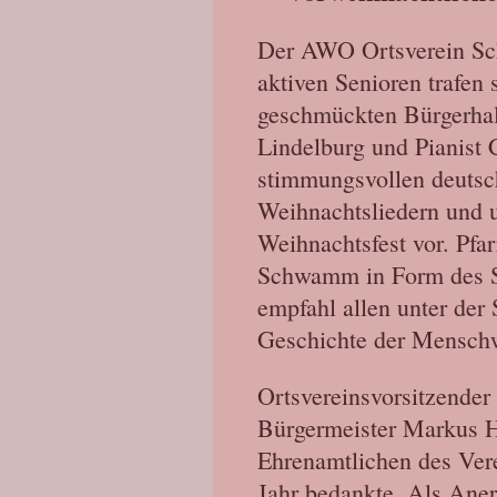
Der AWO Ortsverein Sc
aktiven Senioren trafen s
geschmückten Bürgerhall
Lindelburg und Pianist 
stimmungsvollen deutsc
Weihnachtsliedern und 
Weihnachtsfest vor. Pfa
Schwamm in Form des S
empfahl allen unter der
Geschichte der Menschw
Ortsvereinsvorsitzender
Bürgermeister Markus H
Ehrenamtlichen des Vere
Jahr bedankte. Als Aner